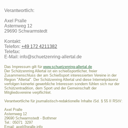
Verantwortlich:
Axel
Pralle
Asternweg
12
29690
Schwarmstedt
Kontakt:
Telefon:
+49 172 4211382
Telefax:
E-Mail:
info@schuetzenring-allertal.de
Das Impressum gilt für
www.schuetzenring-allertal.de
Der Schützenrring Allertal ist ein schießsportlicher, freier
Zusammenschluss der am Schießsport interessierten Vereine in der
Region "Allertal". Der Schützenring Allertal und diese Internetpräsenz
verfolgen keinerlei gewerbliche Interessen sondern fühlen sich nur der
Schützentradition, dem Sport und der Gemeinschaft der
Mitgliedsvereine verpflichtet.
Verantwortliche für journalistisch-redaktionelle Inhalte iSd. § 55 II RStV:
Axel Pralle
Asternweg 12
29690 Schwarmstedt - Bothmer
Tel.: 05071 3297
Email: axel@pralle.info