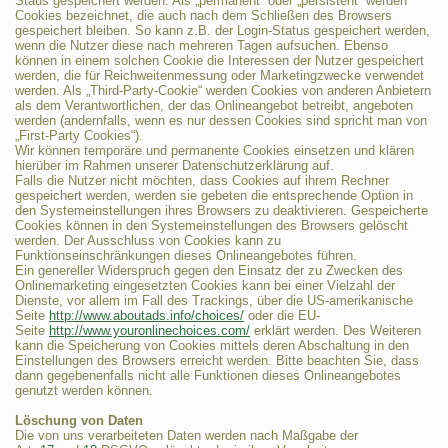
Staus gespeichert werden. Als „permanent“ oder „persistent“ werden
Cookies bezeichnet, die auch nach dem Schließen des Browsers
gespeichert bleiben. So kann z.B. der Login-Status gespeichert werden,
wenn die Nutzer diese nach mehreren Tagen aufsuchen. Ebenso
können in einem solchen Cookie die Interessen der Nutzer gespeichert
werden, die für Reichweitenmessung oder Marketingzwecke verwendet
werden. Als „Third-Party-Cookie“ werden Cookies von anderen Anbietern
als dem Verantwortlichen, der das Onlineangebot betreibt, angeboten
werden (andernfalls, wenn es nur dessen Cookies sind spricht man von
„First-Party Cookies“).
Wir können temporäre und permanente Cookies einsetzen und klären
hierüber im Rahmen unserer Datenschutzerklärung auf.
Falls die Nutzer nicht möchten, dass Cookies auf ihrem Rechner
gespeichert werden, werden sie gebeten die entsprechende Option in
den Systemeinstellungen ihres Browsers zu deaktivieren. Gespeicherte
Cookies können in den Systemeinstellungen des Browsers gelöscht
werden. Der Ausschluss von Cookies kann zu
Funktionseinschränkungen dieses Onlineangebotes führen.
Ein genereller Widerspruch gegen den Einsatz der zu Zwecken des
Onlinemarketing eingesetzten Cookies kann bei einer Vielzahl der
Dienste, vor allem im Fall des Trackings, über die US-amerikanische
Seite
http://www.aboutads.info/choices/
oder die EU-
Seite
http://www.youronlinechoices.com/
erklärt werden. Des Weiteren
kann die Speicherung von Cookies mittels deren Abschaltung in den
Einstellungen des Browsers erreicht werden. Bitte beachten Sie, dass
dann gegebenenfalls nicht alle Funktionen dieses Onlineangebotes
genutzt werden können.
Löschung von Daten
Die von uns verarbeiteten Daten werden nach Maßgabe der