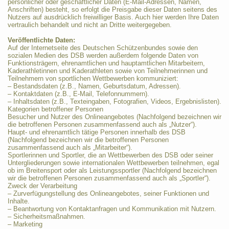
persönlicher oder geschäftlicher Daten (E-Mail-Adressen, Namen,
Anschriften) besteht, so erfolgt die Preisgabe dieser Daten seitens des
Nutzers auf ausdrücklich freiwilliger Basis. Auch hier werden Ihre Daten
vertraulich behandelt und nicht an Dritte weitergegeben.
Veröffentlichte Daten:
Auf der Internetseite des Deutschen Schützenbundes sowie den
sozialen Medien des DSB werden außerdem folgende Daten von
Funktionsträgern, ehrenamtlichen und hauptamtlichen Mitarbeitern,
Kaderathletinnen und Kaderathleten sowie von Teilnehmerinnen und
Teilnehmern von sportlichen Wettbewerben kommuniziert:
– Bestandsdaten (z.B., Namen, Geburtsdatum, Adressen).
– Kontaktdaten (z.B., E-Mail, Telefonnummern).
– Inhaltsdaten (z.B., Texteingaben, Fotografien, Videos, Ergebnislisten).
Kategorien betroffener Personen
Besucher und Nutzer des Onlineangebotes (Nachfolgend bezeichnen wir
die betroffenen Personen zusammenfassend auch als „Nutzer“).
Haupt- und ehrenamtlich tätige Personen innerhalb des DSB
(Nachfolgend bezeichnen wir die betroffenen Personen
zusammenfassend auch als „Mitarbeiter“).
Sportlerinnen und Sportler, die an Wettbewerben des DSB oder seiner
Untergliederungen sowie internationalen Wettbewerben teilnehmen, egal
ob im Breitensport oder als Leistungssportler (Nachfolgend bezeichnen
wir die betroffenen Personen zusammenfassend auch als „Sportler“).
Zweck der Verarbeitung
– Zurverfügungstellung des Onlineangebotes, seiner Funktionen und
Inhalte.
– Beantwortung von Kontaktanfragen und Kommunikation mit Nutzern.
– Sicherheitsmaßnahmen.
– Marketing