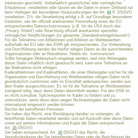
Interessen geschieht. Vorbehaltlich gesetzlicher oder vertraglicher
Erlaubnisse, verarbeiten oder lassen wir die Daten in einem Drittland nur
beim Vorliegen der besonderen Voraussetzungen der Art.
44
ff. DSGVO
verarbeiten. D.h. die Verarbeitung erfolgt z.B. auf Grundlage besonderer
Garantien, wie der offiziell anerkannten Feststellung eines der EU
entsprechenden Datenschutzniveaus (z.B. für die USA durch das
„Privacy Shield“) oder Beachtung offiziell anerkannter spezieller
vertraglicher Verpflichtungen (so genannte „Standardvertragsklauseln“).
Für die Teilnahme von Athletinnen und Athleten an Wettbewerben
außerhalb der EU oder des EWR gilt entsprechendes. Zur Vorbereitung
und Durchführung werden die hierfür nötigen Daten an die ausrichtenden
Organisationen oder an Reisebüros, Hotels etc. kommuniziert.
Sollte hiergegen Widerspruch eingelegt werden, weil eine Weitergabe
dieser Daten inhaltlich nicht gewünscht wird, kann eine Teilnahme an
der Maßnahme nicht erfolgen.
Kaderathletinnen und Kaderathleten, die einer Weitergabe solcher für die
Organisation und Durchführung von Wettbewerben nötigen Daten nicht
grundsätzlich zustimmen oder im Einzelfall widersprechen, werden aus
dem Kader ausgeschlossen. Es ist für die Teilnahme an Wettbewerben
zwingend nötig, dass diese Daten übermittelt werden. Für den DSB ist
es nicht zumutbar, Spitzensportler im Kader zu fördern und zu
unterstützen, wenn diese dann wegen Nichtweitergabe der Daten nicht
international eingesetzt werden können.
Rechte der betroffenen Personen
Sie haben das Recht, eine Bestätigung darüber zu verlangen, ob
betreffende Daten verarbeitet werden und auf Auskunft über diese Daten
sowie auf weitere Informationen und Kopie der Daten entsprechend
Art.
15
DSGVO.
Sie haben entsprechend. Art.
16
DSGVO das Recht, die
Vervollständigung der Sie betreffenden Daten oder die Berichtigung der