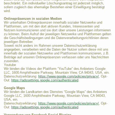
beschränkt. Ein individueller Löschungsantrag ist jederzeit möglich,
sofern zugleich das ehemalige Bestehen einer Einwilligung bestätigt
wird.
Onlinepräsenzen in sozialen Medien
Wir unterhalten Onlinepräsenzen innerhalb sozialer Netzwerke und
Plattformen, um mit den dort aktiven Kunden, Interessenten und
Nutzern kommunizieren und sie dort über unsere Leistungen informieren
zu können. Beim Aufruf der jeweiligen Netzwerke und Plattformen gelten
die Geschäftsbedingungen und die Datenverarbeitungsrichtlinien deren
jeweiligen Betreiber.
Soweit nicht anders im Rahmen unserer Datenschutzerklärung
angegeben, verarbeiten wird die Daten der Nutzer sofern diese mit uns
innerhalb der sozialen Netzwerke und Plattformen kommunizieren, z.B.
Beiträge auf unseren Onlinepräsenzen verfassen oder uns Nachrichten
zusenden.
Youtube
Wir binden die Videos der Plattform “YouTube” des Anbieters Google
LLC, 1600 Amphitheatre Parkway, Mountain View, CA 94043, USA, ein.
Datenschutzerklärung:
https://www.google.com/policies/privacy/
, Opt-
Out:
https://adssettings.google.com/authenticated
.
Google Maps
Wir binden die Landkarten des Dienstes “Google Maps” des Anbieters
Google LLC, 1600 Amphitheatre Parkway, Mountain View, CA 94043,
USA, ein.
Datenschutzerklärung:
https://www.google.com/policies/privacy/
, Opt-
Out:
https://adssettings.google.com/authenticated
.
Verwendung von Facebook Social Plugins