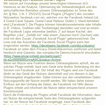
Wir setzen auf Grundlage unserer berechtigten Interessen (d.h.
Interesse an der Analyse, Optimierung der Verbandstätigkeit und des
wirtschaftlichen Betriebes unseres Onlineangebotes im Sinne des
Art.
6
Abs. 1 lit. f. DSGVO) Social Plugins („Plugins“) des sozialen
Netzwerkes facebook.com ein, welches von der Facebook Ireland Ltd.,
4 Grand Canal Square, Grand Canal Harbour, Dublin 2, Irland betrieben
wird („Facebook“). Die Plugins können Interaktionselemente oder Inhalte
(z.B. Videos, Grafiken oder Textbeiträge) darstellen und sind an einem
der Facebook Logos erkennbar (weißes „f“ auf blauer Kachel, den
Begriffen „Like“, „Gefällt mir“ oder einem „Daumen hoch“-Zeichen) oder
sind mit dem Zusatz „Facebook Social Plugin“ gekennzeichnet. Die
Liste und das Aussehen der Facebook Social Plugins kann hier
eingesehen werden:
https://developers.facebook.com/docs/plugins/
.
Facebook ist unter dem Privacy-Shield-Abkommen zertifiziert und bietet
hierdurch eine Garantie, das europäische Datenschutzrecht einzuhalten
(
https://www.privacyshield.gov/participant?
id=a2zt0000000GnywAAC&status=Active
).
Wenn ein Nutzer eine Funktion dieses Onlineangebotes aufruft, die ein
solches Plugin enthält, baut sein Gerät eine direkte Verbindung mit den
Servern von Facebook auf. Der Inhalt des Plugins wird von Facebook
direkt an das Gerät des Nutzers übermittelt und von diesem in das
Onlineangebot eingebunden. Dabei können aus den verarbeiteten Daten
Nutzungsprofile der Nutzer erstellt werden. Wir haben daher keinen
Einfluss auf den Umfang der Daten, die Facebook mit Hilfe dieses
Plugins erhebt und informiert die Nutzer daher entsprechend unserem
Kenntnisstand.
Durch die Einbindung der Plugins erhält Facebook die Information, dass
ein Nutzer die entsprechende Seite des Onlineangebotes aufgerufen
hat. Ist der Nutzer bei Facebook eingeloggt, kann Facebook den