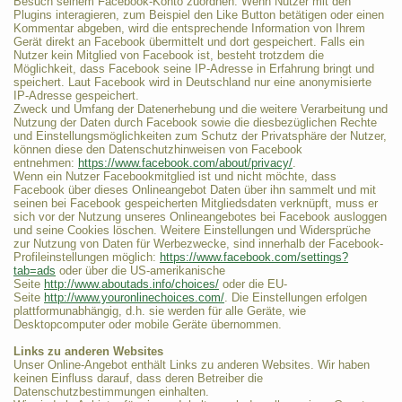
Besuch seinem Facebook-Konto zuordnen. Wenn Nutzer mit den
Plugins interagieren, zum Beispiel den Like Button betätigen oder einen
Kommentar abgeben, wird die entsprechende Information von Ihrem
Gerät direkt an Facebook übermittelt und dort gespeichert. Falls ein
Nutzer kein Mitglied von Facebook ist, besteht trotzdem die
Möglichkeit, dass Facebook seine IP-Adresse in Erfahrung bringt und
speichert. Laut Facebook wird in Deutschland nur eine anonymisierte
IP-Adresse gespeichert.
Zweck und Umfang der Datenerhebung und die weitere Verarbeitung und
Nutzung der Daten durch Facebook sowie die diesbezüglichen Rechte
und Einstellungsmöglichkeiten zum Schutz der Privatsphäre der Nutzer,
können diese den Datenschutzhinweisen von Facebook
entnehmen:
https://www.facebook.com/about/privacy/
.
Wenn ein Nutzer Facebookmitglied ist und nicht möchte, dass
Facebook über dieses Onlineangebot Daten über ihn sammelt und mit
seinen bei Facebook gespeicherten Mitgliedsdaten verknüpft, muss er
sich vor der Nutzung unseres Onlineangebotes bei Facebook ausloggen
und seine Cookies löschen. Weitere Einstellungen und Widersprüche
zur Nutzung von Daten für Werbezwecke, sind innerhalb der Facebook-
Profileinstellungen möglich:
https://www.facebook.com/settings?
tab=ads
oder über die US-amerikanische
Seite
http://www.aboutads.info/choices/
oder die EU-
Seite
http://www.youronlinechoices.com/
. Die Einstellungen erfolgen
plattformunabhängig, d.h. sie werden für alle Geräte, wie
Desktopcomputer oder mobile Geräte übernommen.
Links zu anderen Websites
Unser Online-Angebot enthält Links zu anderen Websites. Wir haben
keinen Einfluss darauf, dass deren Betreiber die
Datenschutzbestimmungen einhalten.