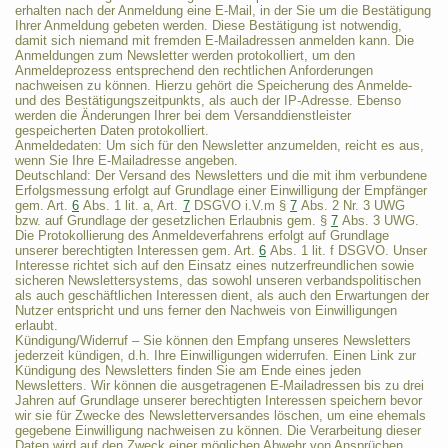
erhalten nach der Anmeldung eine E-Mail, in der Sie um die Bestätigung
Ihrer Anmeldung gebeten werden. Diese Bestätigung ist notwendig,
damit sich niemand mit fremden E-Mailadressen anmelden kann. Die
Anmeldungen zum Newsletter werden protokolliert, um den
Anmeldeprozess entsprechend den rechtlichen Anforderungen
nachweisen zu können. Hierzu gehört die Speicherung des Anmelde-
und des Bestätigungszeitpunkts, als auch der IP-Adresse. Ebenso
werden die Änderungen Ihrer bei dem Versanddienstleister
gespeicherten Daten protokolliert.
Anmeldedaten: Um sich für den Newsletter anzumelden, reicht es aus,
wenn Sie Ihre E-Mailadresse angeben.
Deutschland: Der Versand des Newsletters und die mit ihm verbundene
Erfolgsmessung erfolgt auf Grundlage einer Einwilligung der Empfänger
gem. Art.
6
Abs. 1 lit. a, Art.
7
DSGVO i.V.m §
7
Abs. 2 Nr. 3 UWG
bzw. auf Grundlage der gesetzlichen Erlaubnis gem. §
7
Abs. 3 UWG.
Die Protokollierung des Anmeldeverfahrens erfolgt auf Grundlage
unserer berechtigten Interessen gem. Art.
6
Abs. 1 lit. f DSGVO. Unser
Interesse richtet sich auf den Einsatz eines nutzerfreundlichen sowie
sicheren Newslettersystems, das sowohl unseren verbandspolitischen
als auch geschäftlichen Interessen dient, als auch den Erwartungen der
Nutzer entspricht und uns ferner den Nachweis von Einwilligungen
erlaubt.
Kündigung/Widerruf – Sie können den Empfang unseres Newsletters
jederzeit kündigen, d.h. Ihre Einwilligungen widerrufen. Einen Link zur
Kündigung des Newsletters finden Sie am Ende eines jeden
Newsletters. Wir können die ausgetragenen E-Mailadressen bis zu drei
Jahren auf Grundlage unserer berechtigten Interessen speichern bevor
wir sie für Zwecke des Newsletterversandes löschen, um eine ehemals
gegebene Einwilligung nachweisen zu können. Die Verarbeitung dieser
Daten wird auf den Zweck einer möglichen Abwehr von Ansprüchen