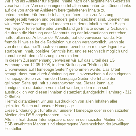
Wir sind als Anbieter für eigene Inhalte nach den allgemeinen Gesetzen
verantwortlich. Von diesen eigenen Inhalten sind unter Umständen Links
auf die von anderen Anbietern bereitgehaltenen Inhalte zu
unterscheiden. Für fremde Inhalte, die über Links zur Nutzung
bereitgestellt werden und besonders gekennzeichnet sind, übernehmen
wir keine Verantwortung und machen uns deren Inhalt nicht zu Eigen.
Für illegale, fehlerhafte oder unvollständige Inhalte sowie für Schäden,
die durch die Nutzung oder Nichtnutzung der Informationen entstehen,
haftet allein der Anbieter der Website, auf die verwiesen wurde. Für
fremde Hinweise ist die Redaktion nur dann verantwortlich, wenn sie
von ihnen, das heißt auch von einem eventuellen rechtswidrigen bzw.
strafbaren Inhalt, positive Kenntnis hat, und es technisch möglich und
zumutbar ist, deren Nutzung zu verhindern.
In diesem Zusammenhang verweisen wir auf das Urteil des LG
Hamburg vom 12.05.1998, in dem Stellung zur "Haftung für
Linkverweise auf Homepage Seiten" genommen wurde. Das Urteil
besagt, dass man durch Anbringung von Linkverweisen auf den eigenen
Homepage-Seiten zu fremden Homepage-Seiten die Inhalte der
gelinkten Seite ggf. mit zu verantworten hat. Dieses kann laut
Landgericht nur dadurch verhindert werden, indem man sich
ausdrücklich von diesen Inhalten distanziert (Landgericht Hamburg - 312
O 85/98).
Hiermit distanzieren wir uns ausdrücklich von allen Inhalten aller
gelinkten Seiten auf unserer Homepage.
Diese Erklärung gilt für alle auf unserer Homepage oder in den sozialen
Medien des DSB angebrachten Links.
Alle im Text dieser Internetpräsenz oder in den sozialen Medien des
DSB erwähnten Marken sind eingetragene Warenzeichen der jeweiligen
Hersteller.