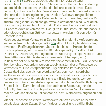
Art.
17
und
18
DSGVO gelöscht oder in ihrer Verarbeitung
eingeschränkt. Sofern nicht im Rahmen dieser Datenschutzerklärung
ausdrücklich angegeben, werden die bei uns gespeicherten Daten
gelöscht, sobald sie für ihre Zweckbestimmung nicht mehr erforderlich
sind und der Löschung keine gesetzlichen Aufbewahrungspflichten
entgegenstehen. Sofern die Daten nicht gelöscht werden, weil sie für
andere und gesetzlich zulässige Zwecke erforderlich sind, wird deren
Verarbeitung eingeschränkt. D.h. die Daten werden gesperrt und nicht
für andere Zwecke verarbeitet. Das gilt z.B. für Daten, die aus handels-
oder steuerrechtlichen Gründen aufbewahrt werden müssen oder für
Ergebnislisten.
Nach gesetzlichen Vorgaben in Deutschland erfolgt die Aufbewahrung
insbesondere für 6 Jahre gemäß §
257
Abs. 1 HGB (Handelsbücher,
Inventare, Eröffnungsbilanzen, Jahresabschlüsse, Handelsbriefe,
Buchungsbelege, etc.) sowie für 10 Jahre gemäß §
147
Abs. 1 AO
(Bücher, Aufzeichnungen, Lageberichte, Buchungsbelege, Handels- und
Geschäftsbriefe, für Besteuerung relevante Unterlagen, etc.).
In unseren online-Medien wird von Wettbewerben in Ton, Bild, Video und
Text berichtet. Außerdem werden Ergebnislisten dieser Wettbewerbe
veröffentlicht. Eine entsprechende Ergebnisliste ist zwingender
Bestandteil des sportlichen Wettkampfes, denn dem sportlichen
Wettbewerb ist es immanent, dass man sich mit seinem sportlichen
Kontrahent misst und vergleicht und am Ende feststellt, wer der
bessere ist. Diese Feststellung geschieht durch die Veröffentlichung der
Ergebnisliste. Damit hat diese aber auch eine Bedeutung für die
Zukunft, denn auch zukünftig ist es aus sportlicher Sicht interessant zu
wissen, wie der einzelne Teilnehmer bei dem Wettbewerb abgeschnitten
hat.
Mit der Teilnahme an einem Wettbewerb erklärt sich der Teilnehmer
bereit, dass diese Daten, Bilder, Videos erfasst und veröffentlicht