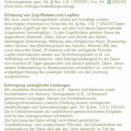
Onlineangebotes gem. Art.
6
Abs. 1 lit. f DSGVO i.V.m. Art.
28
DSGVO
(Abschluss Auftragsverarbeitungsvertrag).
Erhebung von Zugriffsdaten und Logfiles
Wir, bzw. unser Hostinganbieter, erhebt auf Grundlage unserer
berechtigten Interessen im Sinne des Art.
6
Abs. 1 lit. f. DSGVO Daten
über jeden Zugriff auf den Server, auf dem sich dieser Dienst befindet
(sogenannte Serverlogfiles). Zu den Zugriffsdaten gehören Name der
abgerufenen Webseite, Datei, Datum und Uhrzeit des Abrufs,
übertragene Datenmenge, Meldung über erfolgreichen Abruf, Browsertyp
nebst Version, das Betriebssystem des Nutzers, Referrer URL (die
zuvor besuchte Seite), IP-Adresse und der anfragende Provider.
Logfile-Informationen werden aus Sicherheitsgründen (z.B. zur
Aufklärung von Missbrauchs- oder Betrugshandlungen) für die Dauer
von maximal 30 Tagen gespeichert und danach gelöscht. Daten, deren
weitere Aufbewahrung zu Beweiszwecken erforderlich ist, sind bis zur
endgültigen Klärung des jeweiligen Vorfalls von der Löschung
ausgenommen.
Erbringung vertraglicher Leistungen
Wir verarbeiten Bestandsdaten (z.B., Namen und Adressen sowie
Kontaktdaten von Nutzern), Vertragsdaten (z.B., in Anspruch
genommene Leistungen, Namen von Kontaktpersonen,
Zahlungsinformationen) zwecks Erfüllung unserer vertraglichen
Verpflichtungen und Serviceleistungen gem. Art.
6
Abs. 1 lit b. DSGVO.
Die in Onlineformularen als verpflichtend gekennzeichneten Eingaben,
sind für den Vertragsschluss erforderlich.
Die Löschung der Daten erfolgt nach Ablauf gesetzlicher
Gewährleistungs- und vergleichbarer Pflichten, die Erforderlichkeit der
Aufbewahrung der Daten wird alle drei Jahre überprüft; im Fall der